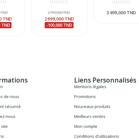
3 499,000 TND
0 TND
2 799,000 TND
00 TND
2 699,000 TND
0 TND
-100,000 TND
rmations
Liens Personnalisés
on
Mentions légales
os de nous
Promotions
nt sécurisé
Nouveaux produits
tez-nous
Meilleurs ventes
 site
Mon compte
ns
Conditions d'utilisations