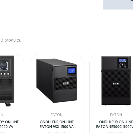
a 3 produits.
ON
EATON
EATON
OY ON LINE
ONDULEUR ON-LINE
ONDULEUR ON-LINE
2000 VA
EATON 9SX 1500 VA
EATON 9E3000I 3000
TOUR
TOUR