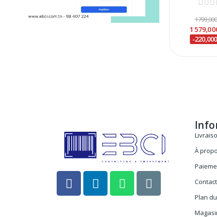
1 799,00
1 579,0
-220,00
Info
Livrais
À prop
Paieme
Contac
Plan du
Magasi